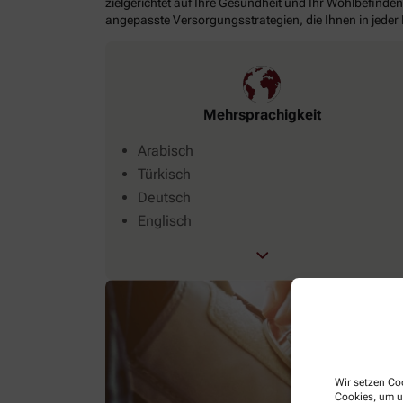
zielgerichtet auf Ihre Gesundheit und Ihr Wohlbefinden
angepasste Versorgungsstrategien, die Ihnen in jeder
Mehrsprachigkeit
Arabisch
Türkisch
Deutsch
Englisch
Wir setzen Coo
Cookies, um u