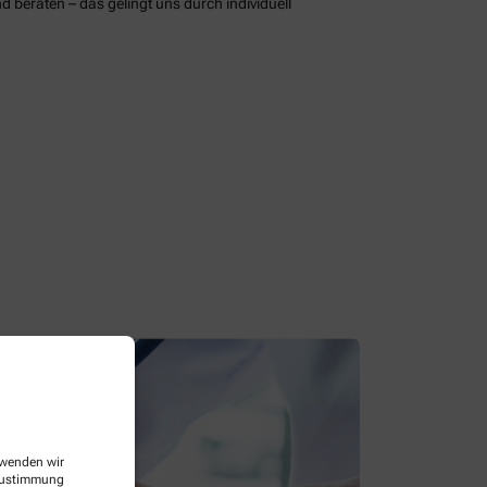
d beraten – das gelingt uns durch individuell
erwenden wir
 Zustimmung