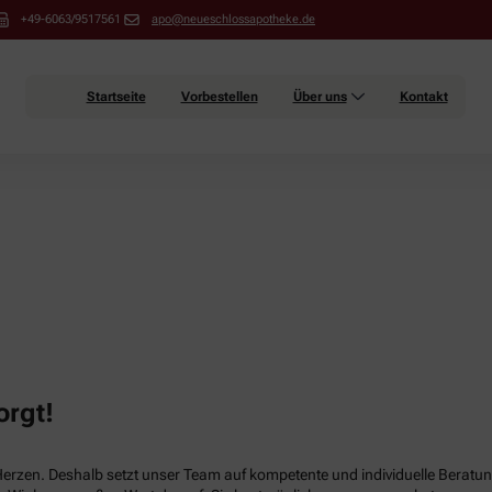
+49-6063/9517561
apo@neueschlossapotheke.de
Startseite
Vorbestellen
Über uns
Kontakt
orgt!
Herzen. Deshalb setzt unser Team auf kompetente und individuelle Beratun