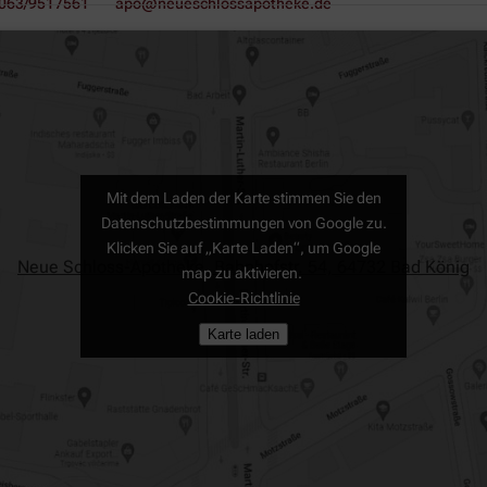
063/9517561
apo@neueschlossapotheke.de
Mit dem Laden der Karte stimmen Sie den
Datenschutzbestimmungen von Google zu.
Klicken Sie auf „Karte Laden“, um Google
Neue Schloss-Apotheke, Bahnhofstr. 54, 64732 Bad König
map zu aktivieren.
Cookie-Richtlinie
Karte laden