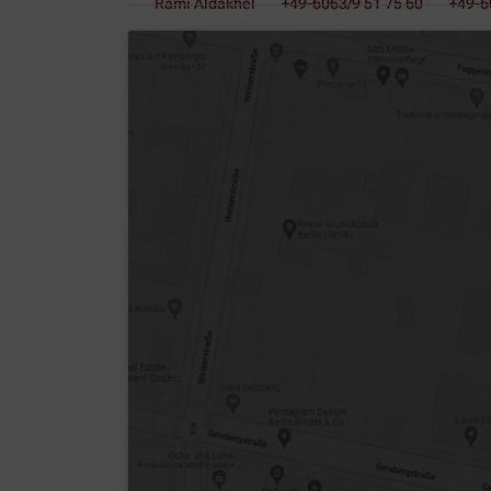
Rami Aldakhel
+49-6063/9 51 75 60
+49-6