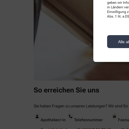
geben wir Inf
in Ländern ve
Einwilligung z
Abs. 1 lit. a
Alle a
So erreichen Sie uns
Sie haben Fragen zu unseren Leistungen? Wir sind für 
Apotheker/-in
Telefonnummer
Faxn